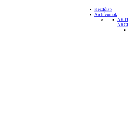
Kezdőlap
Archívumok
AKT
ARC