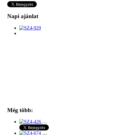
Napi ajánlat
Még több:
…
…