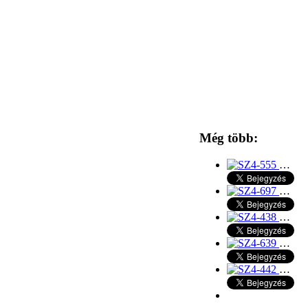
Még több:
…
…
…
…
…