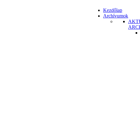
Kezdőlap
Archívumok
AKT
ARC