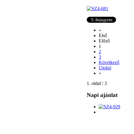
«
Első
Előző
1
2
3
Következő
Utolsó
»
1. oldal / 3
Napi ajánlat