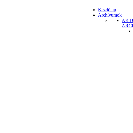
Kezdőlap
Archívumok
AKT
ARC