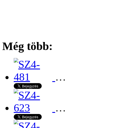
Még több:
…
…