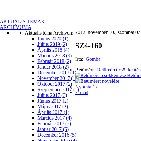
AKTUÁLIS TÉMÁK
ARCHÍVUMA
2012. november 10., szombat 07
Aktuális téma Archivum
Június 2020 (1)
SZ4-160
Július 2019 (2)
Április 2018 (4)
Március 2018 (9)
Írta:
Gomba
Február 2018 (2)
Január 2018 (2)
Betűméret
Betűméret csökkentés
December 2017 (1)
Betűmé
November 2017 (1)
Október 2017 (2)
Nyomtatás
Szeptember 2017 (1)
E-mail
Július 2017 (3)
Június 2017 (2)
Május 2017 (2)
Április 2017 (1)
Március 2017 (4)
Február 2017 (2)
Január 2017 (6)
December 2016 (5)
November 2016 (4)