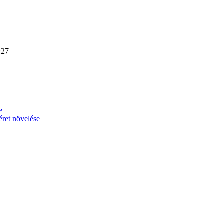
:27
e
ret növelése