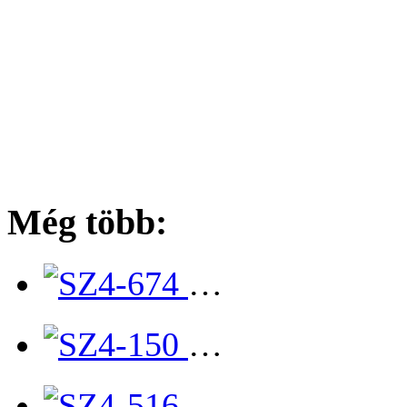
Még több:
…
…
…